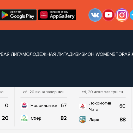
РВАЯ ЛИГА
МОЛОДЕЖНАЯ ЛИГА
ДИВИЗИОН WOMEN
ВТОРАЯ 
шен
сб, 20 июня завершен
сб, 20 июня завершен
Локомотив
0
67
60
Новоильинск
Чита
20
82
Сбер
88
Лара