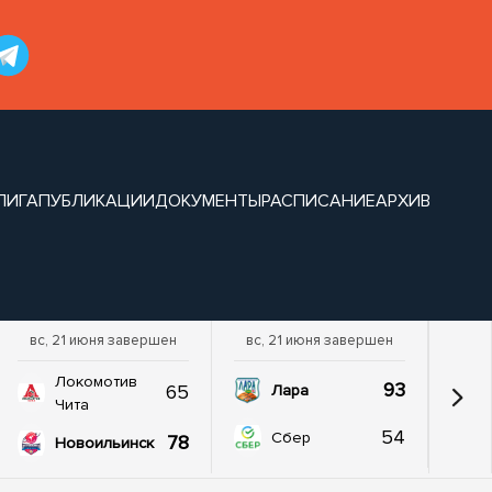
ЛИГА
ПУБЛИКАЦИИ
ДОКУМЕНТЫ
РАСПИСАНИЕ
АРХИВ
вс, 21 июня завершен
вс, 21 июня завершен
Локомотив
93
65
Лара
Чита
54
Сбер
78
Новоильинск