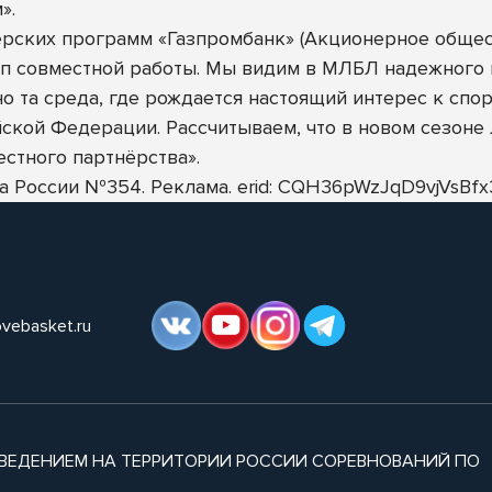
».
ерских программ «Газпромбанк» (Акционерное общес
п совместной работы. Мы видим в МЛБЛ надежного и
о та среда, где рождается настоящий интерес к спор
ской Федерации. Рассчитываем, что в новом сезоне
естного партнёрства».
нка России №354. Реклама. erid: CQH36pWzJqD9vjVs
ovebasket.ru
ВЕДЕНИЕМ НА ТЕРРИТОРИИ РОССИИ СОРЕВНОВАНИЙ ПО