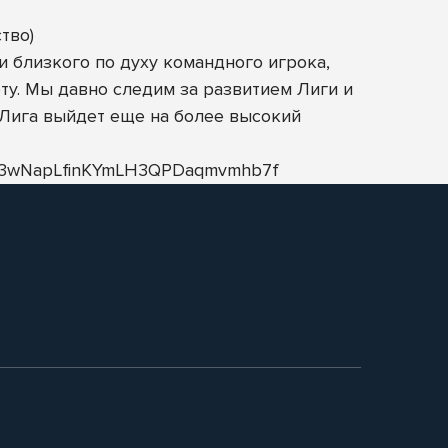
тво)
 близкого по духу командного игрока,
ту. Мы давно следим за развитием Лиги и
 Лига выйдет еще на более высокий
Bfx3wNapLfinKYmLH3QPDaqmvmhb7f