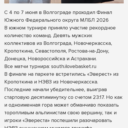
С 4 по 7 июня в Волгограде проходил Финал
Южного Федерального округа МЛБЛ 2026
В южном турнире приняло участие рекордное
количество команд. Девять мужских
коллективов из Волгограда, Новочеркасска,
Кропоткина, Севастополя, Ростова-на-Дону,
Донецка, Новороссийска и Астрахани.
Все матчи турнира: south.ilovebasket.ru
В финале на паркете встретились «Эверест» из
Кропоткина и НЭВЗ из Новочеркасска.
Последние начали убедительнее, выиграв
стартовую десятиминутку со счетом 23:17. Но как
и одноименная гора может обманчиво показать
торопливым альпинистам свою вершину, так и
игроки «Эвереста» поспешили разочаровать
НЭВЗ ощущением мнимого триумфа.