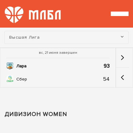
Турнир:
Высшая Лига
вс, 21 июня завершен
93
Лара
54
Сбер
ДИВИЗИОН WOMEN