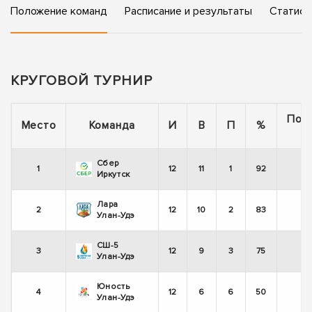
Положение команд
Расписание и результаты
Статист
КРУГОВОЙ ТУРНИР
Пос
Место
Команда
И
В
П
%
5
Сбер
1
12
11
1
92
-
Иркутск
Лара
2
12
10
2
83
+
Улан-Удэ
СШ-5
3
12
9
3
75
-
Улан-Удэ
Юность
4
12
6
6
50
-
Улан-Удэ