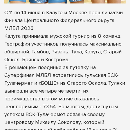
С 11 по 14 июня в Калуге и Москве прошли матчи
Финала Центрального Федерального округа
МЛБЛ 2026
Калуга принимала мужской турнир из 8 команд.
География участников получилась максимально
обширной: Тамбов, Рязань, Тула, Калуга, Старый
Оскол, Брянск и Кострома.
В решающем поединке за путевку на
Суперфинал МЛБЛ встретились тульская ВСК-
Тулачермет и «БОШЕ» из Старого Оскола. Туляки
выиграли все четыре четверти, их
преимущество в этом матче оказалось
неоспоримым - 73:54. Во многом, достигнутым
успехом ВСК-Тулачермет обязана своему
центровому Михаилу Соколову, который
оформил солидный дабл-дабл из 18 очков и 21