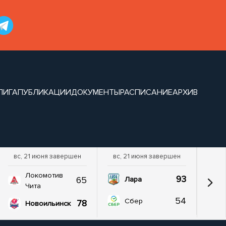
ЛИГА
ПУБЛИКАЦИИ
ДОКУМЕНТЫ
РАСПИСАНИЕ
АРХИВ
вс, 21 июня завершен
вс, 21 июня завершен
Локомотив
93
65
Лара
Чита
54
Сбер
78
Новоильинск