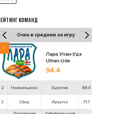
РЕЙТИНГ КОМАНД
Очки в среднем за игру
1
Лара
Улан-Удэ
Ulhan-Ude
94.4
2
Новоильинск
Бурятия
88.4
3
Сбер
Иркутск
71.7
Локомотив
Забайкальский