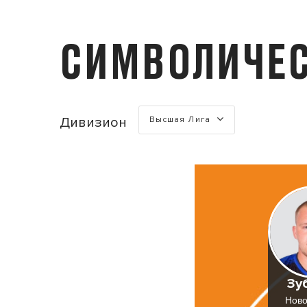
СИМВОЛИЧЕС
Турнир
Дивизион
Высшая Лига
Зу
Ново