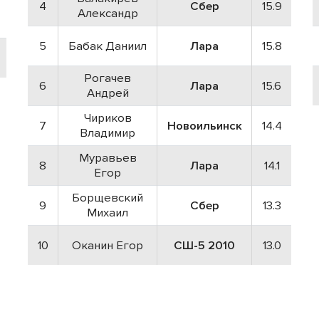
4
Сбер
15.9
Александр
5
Бабак Даниил
Лара
15.8
Рогачев
6
Лара
15.6
Андрей
Чириков
7
Новоильинск
14.4
Владимир
Муравьев
8
Лара
14.1
Егор
Борщевский
9
Сбер
13.3
Михаил
10
Оканин Егор
СШ-5 2010
13.0