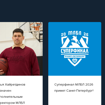
ья Хайретдинов
Суперфинал МЛБЛ 2026
значен
примет Санкт-Петербург!
полнительным
ректором МЛБЛ