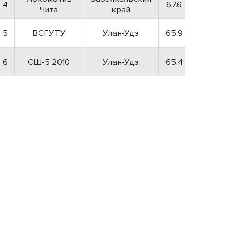
4
67.6
Чита
край
5
ВСГУТУ
Улан-Удэ
65.9
6
СШ-5 2010
Улан-Удэ
65.4