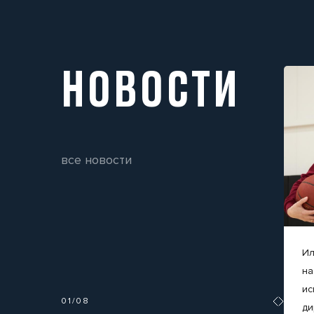
НОВОСТИ
все новости
Ил
на
ис
01
/
08
ди