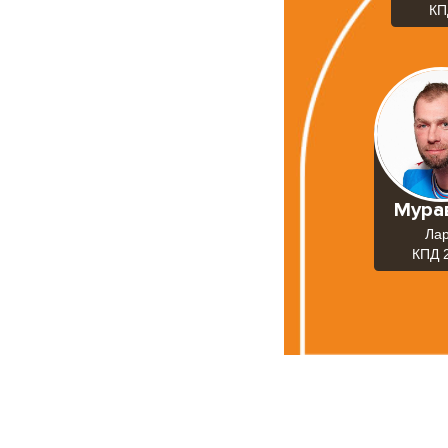
КП
Мура
Ла
КПД 