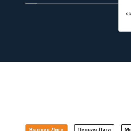
0
Высшая Лига
Первая Лига
Мо