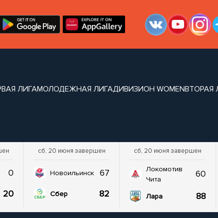
РВАЯ ЛИГА
МОЛОДЕЖНАЯ ЛИГА
ДИВИЗИОН WOMEN
ВТОРАЯ 
шен
сб, 20 июня завершен
сб, 20 июня завершен
Локомотив
0
67
60
Новоильинск
Чита
20
82
Сбер
88
Лара