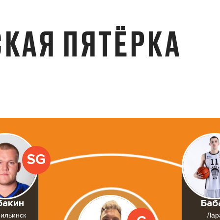
КАЯ ПЯТЁРКА
SG
бакин
Баб
ильинск
Лар