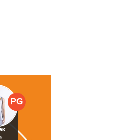
PG
ак
а