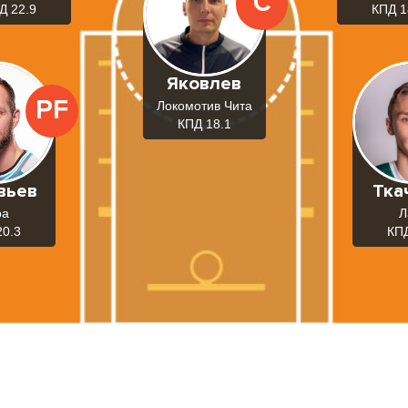
C
Д 22.9
КПД 1
Яковлев
PF
Локомотив Чита
КПД 18.1
вьев
Тка
ра
Л
20.3
КПД