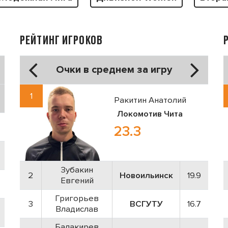
РЕЙТИНГ ИГРОКОВ
Очки в среднем за игру
1
Ракитин Анатолий
Локомотив Чита
23.3
Зубакин
2
Новоильинск
19.9
Евгений
Григорьев
3
ВСГУТУ
16.7
Владислав
Балакирев