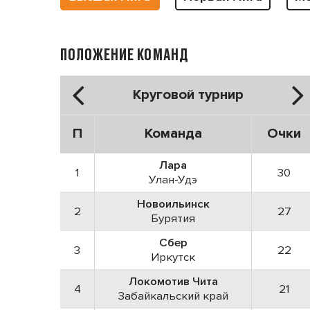
ПОЛОЖЕНИЕ КОМАНД
Круговой турнир
П
Команда
Очки
Лара
1
30
Улан-Удэ
Новоильинск
2
27
Бурятия
Сбер
3
22
Иркутск
Локомотив Чита
4
21
Забайкальский край