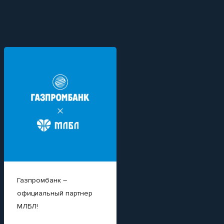
Газпромбанк –
Вайлдкард на
официальный партнер
Суперфинал МЛБЛ.
МЛБЛ!
Готовы его забрать?