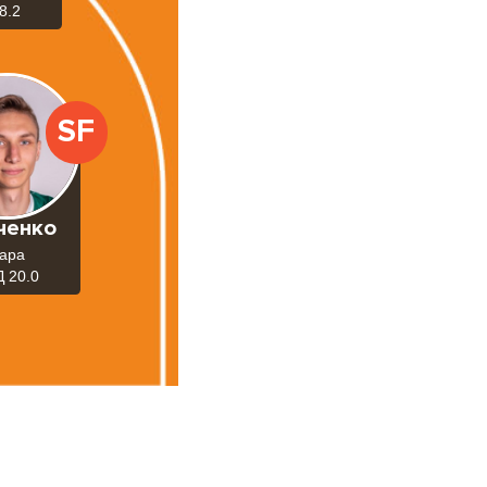
8.2
SF
ченко
ара
 20.0