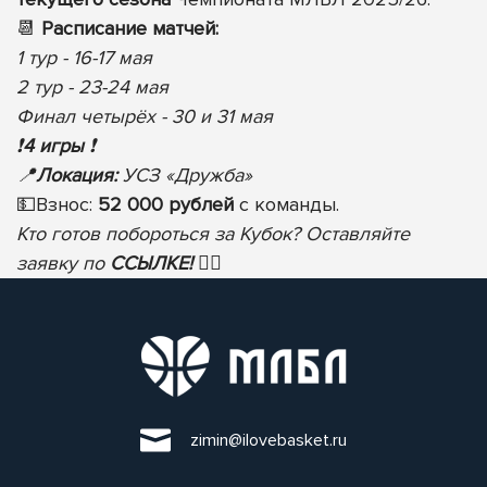
📆
Расписание матчей:
1 тур - 16-17 мая
2 тур - 23-24 мая
Финал четырёх - 30 и 31 мая
❗️
4 игры
❗️
📍
Локация:
УСЗ «Дружба»
💵
Взнос:
52 000 рублей
с команды.
Кто готов побороться за Кубок? Оставляйте
заявку по
ССЫЛКЕ!
✍🏻
zimin@ilovebasket.ru