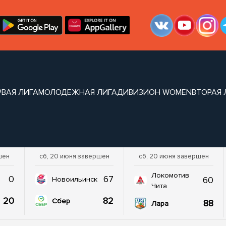
РВАЯ ЛИГА
МОЛОДЕЖНАЯ ЛИГА
ДИВИЗИОН WOMEN
ВТОРАЯ 
шен
сб, 20 июня завершен
сб, 20 июня завершен
Локомотив
0
67
60
Новоильинск
Чита
20
82
Сбер
88
Лара