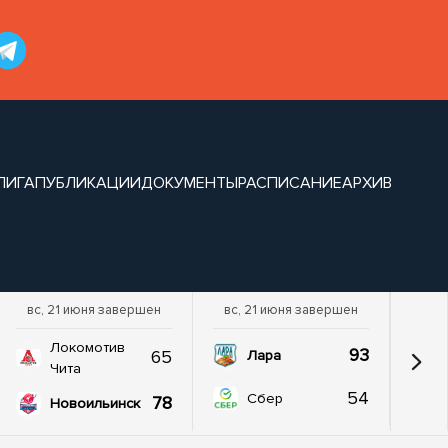
ЛИГА
ПУБЛИКАЦИИ
ДОКУМЕНТЫ
РАСПИСАНИЕ
АРХИВ
вс, 21 июня завершен
вс, 21 июня завершен
Локомотив
93
65
Лара
Чита
54
Сбер
78
Новоильинск