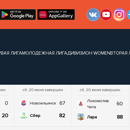
РВАЯ ЛИГА
МОЛОДЕЖНАЯ ЛИГА
ДИВИЗИОН WOMEN
ВТОРАЯ 
шен
сб, 20 июня завершен
сб, 20 июня завершен
Локомотив
0
67
60
Новоильинск
Чита
20
82
Сбер
88
Лара