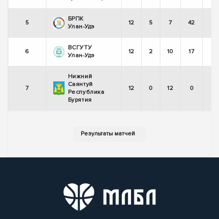
БРПК
5
12
5
7
42
Улан-Удэ
ВСГУТУ
6
12
2
10
17
Улан-Удэ
Нижний
Саянтуй
7
12
0
12
0
Республика
Бурятия