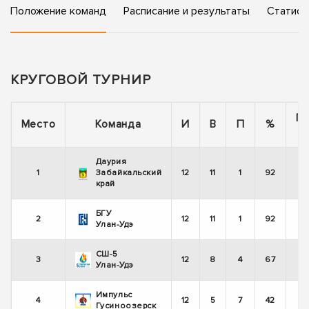
Положение команд
Расписание и результаты
Статист
КРУГОВОЙ ТУРНИР
П
Место
Команда
И
В
П
%
Даурия
1
Забайкальский
12
11
1
92
край
БГУ
2
12
11
1
92
Улан-Удэ
СШ-5
3
12
8
4
67
Улан-Удэ
Импульс
4
12
5
7
42
Гусиноозерск