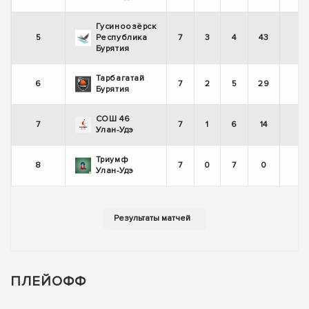
Гусиноозёрск
5
Республика
7
3
4
43
-
Бурятия
Тарбагатай
6
7
2
5
29
-
Бурятия
СОШ 46
7
7
1
6
14
-
Улан-Удэ
Триумф
8
7
0
7
0
-
Улан-Удэ
ПЛЕЙОФФ