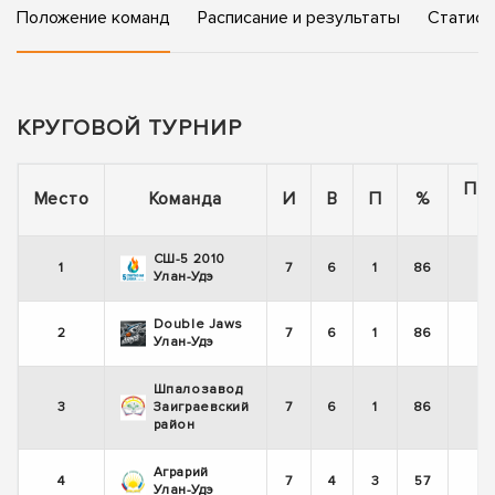
Положение команд
Расписание и результаты
Статист
КРУГОВОЙ ТУРНИР
По
Место
Команда
И
В
П
%
СШ-5 2010
1
7
6
1
86
Улан-Удэ
Double Jaws
2
7
6
1
86
Улан-Удэ
Шпалозавод
3
Заиграевский
7
6
1
86
район
Аграрий
4
7
4
3
57
Улан-Удэ