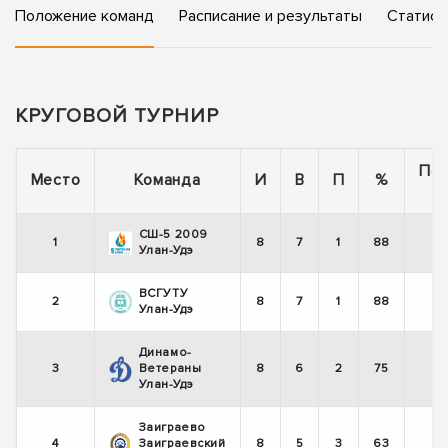
Положение команд
Расписание и результаты
Статист
КРУГОВОЙ ТУРНИР
По
Место
Команда
И
В
П
%
СШ-5 2009
1
8
7
1
88
-
Улан-Удэ
ВСГУТУ
2
8
7
1
88
-
Улан-Удэ
Динамо-
3
Ветераны
8
6
2
75
+
Улан-Удэ
Заиграево
4
Заиграевский
8
5
3
63