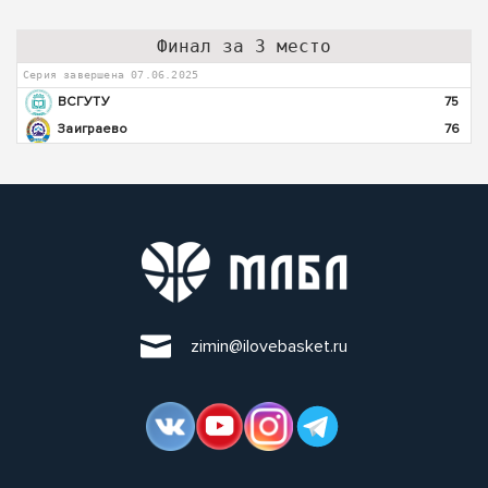
Финал за 3 место
Серия завершена 07.06.2025
ВСГУТУ
75
Заиграево
76
zimin@ilovebasket.ru