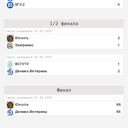
БГУ-2
0
1/2 финала
Серия завершена 25.05.2025
Юность
2
Заиграево
1
Серия завершена 18.05.2025
ВСГУТУ
1
Динамо-Ветераны
2
Финал
Серия завершена 07.06.2025
Юность
66
Динамо-Ветераны
65