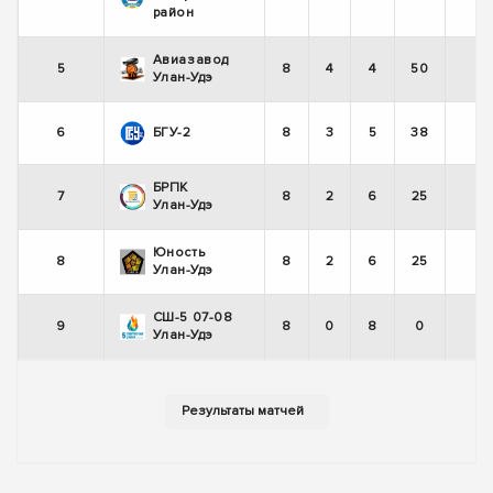
+
район
Авиазавод
5
8
4
4
50
-
Улан-Удэ
6
БГУ-2
8
3
5
38
+
БРПК
7
8
2
6
25
-
Улан-Удэ
Юность
8
8
2
6
25
-
Улан-Удэ
СШ-5 07-08
9
8
0
8
0
-
Улан-Удэ