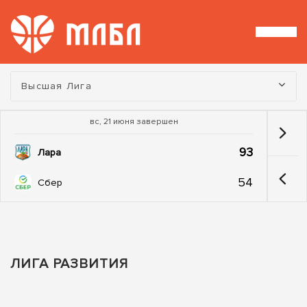
Турнир:
Высшая Лига
вс, 21 июня завершен
93
Лара
54
Сбер
ЛИГА РАЗВИТИЯ