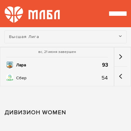
Турнир:
Высшая Лига
вс, 21 июня завершен
93
Лара
54
Сбер
ДИВИЗИОН WOMEN