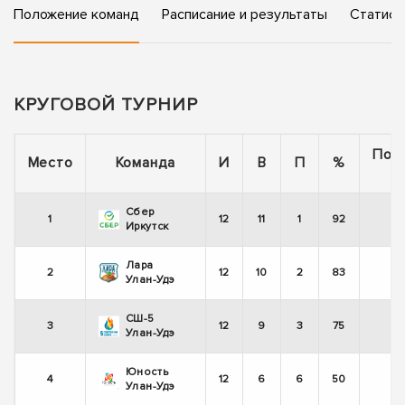
Положение команд
Расписание и результаты
Статист
КРУГОВОЙ ТУРНИР
Пос
Место
Команда
И
В
П
%
5
Сбер
1
12
11
1
92
-
Иркутск
Лара
2
12
10
2
83
+
Улан-Удэ
СШ-5
3
12
9
3
75
-
Улан-Удэ
Юность
4
12
6
6
50
-
Улан-Удэ