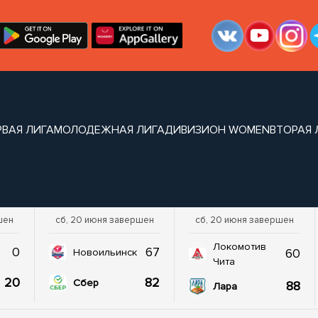
РВАЯ ЛИГА
МОЛОДЕЖНАЯ ЛИГА
ДИВИЗИОН WOMEN
ВТОРАЯ 
шен
сб, 20 июня завершен
сб, 20 июня завершен
Локомотив
0
67
60
Новоильинск
Чита
20
82
Сбер
88
Лара