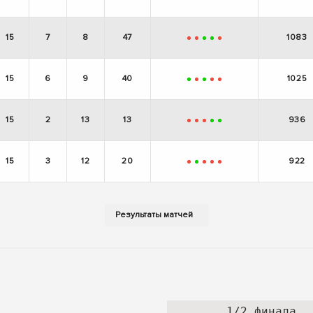
+
+
-
+
+
15
7
8
47
1083
-
-
+
+
-
15
6
9
40
1025
+
-
+
-
-
15
2
13
13
936
-
-
-
+
+
15
3
12
20
922
-
+
-
-
-
1/2 финала