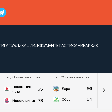
ЛИГА
ПУБЛИКАЦИИ
ДОКУМЕНТЫ
РАСПИСАНИЕ
АРХИВ
вс, 21 июня завершен
вс, 21 июня завершен
Локомотив
93
65
Лара
Чита
54
Сбер
78
Новоильинск