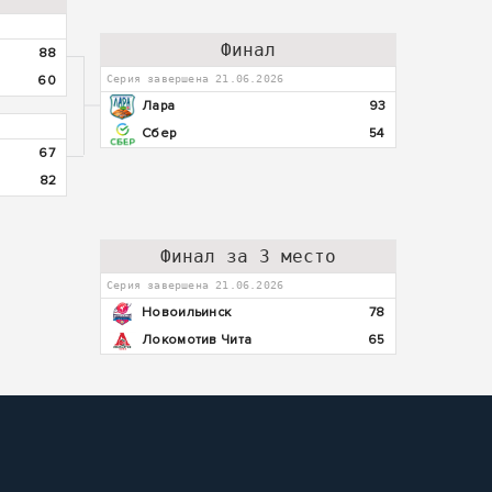
Финал
88
60
Серия завершена 21.06.2026
Лара
93
Сбер
54
67
82
Финал за 3 место
Серия завершена 21.06.2026
Новоильинск
78
Локомотив Чита
65