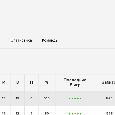
ы
Статистика
Команды
Последние
И
В
П
%
Забит
5 игр
15
15
0
100
1423
+
+
+
+
+
15
12
3
80
1358